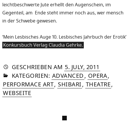
leichtbeschwerte Jute erhellt den Augenschein, im
Gegenteil, am Ende steht immer noch aus, wer mensch
in der Schwebe gewesen.
‘Mein Lesbisches Auge 10. Lesbisches Jahrbuch der Erotik’
Konkursbuch Verlag Claudia Gehrke.
AUTORIN
VON
DASNIYA
»
26.
GESCHRIEBEN
AM
5. JULY, 2011
IN
SOMMER
APRIL,
KATEGORIEN:
ADVANCED
,
OPERA
,
2024
PERFORMACE ART
,
SHIBARI
,
THEATRE
,
WEBSEITE