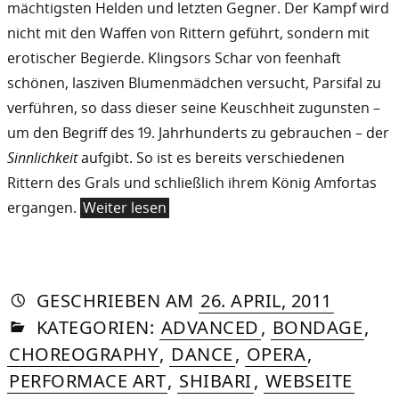
mächtigsten Helden und letzten Gegner. Der Kampf wird
nicht mit den Waffen von Rittern geführt, sondern mit
erotischer Begierde. Klingsors Schar von feenhaft
schönen, lasziven Blumenmädchen versucht, Parsifal zu
verführen, so dass dieser seine Keuschheit zugunsten –
um den Begriff des 19. Jahrhunderts zu gebrauchen – der
Sinnlichkeit
aufgibt. So ist es bereits verschiedenen
Rittern des Grals und schließlich ihrem König Amfortas
ergangen.
Weiter lesen
AUTORIN
VON
DASNIYA
»
26.
GESCHRIEBEN
AM
26. APRIL, 2011
IN
SOMMER
APRIL,
KATEGORIEN:
ADVANCED
,
BONDAGE
,
2024
CHOREOGRAPHY
,
DANCE
,
OPERA
,
PERFORMACE ART
,
SHIBARI
,
WEBSEITE