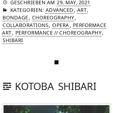
AUTORIN
VON
DASNIYA
»
14.
GESCHRIEBEN
AM
29. MAY, 2021
IN
SOMMER
MARCH,
KATEGORIEN:
ADVANCED
,
ART
,
2026
BONDAGE
,
CHOREOGRAPHY
,
COLLABORATIONS
,
OPERA
,
PERFORMACE
ART
,
PERFORMANCE // CHOREOGRAPHY
,
SHIBARI
KOTOBA SHIBARI