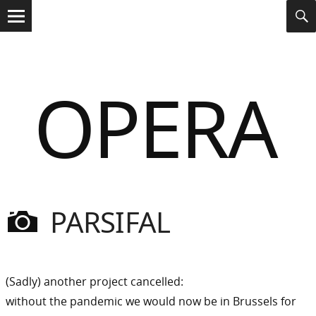
Search
s
S
for:
Menu
OPERA
PARSIFAL
Dasniya
Sommer
Gebloggt
(Sadly) another project cancelled:
without the pandemic we would now be in Brussels for