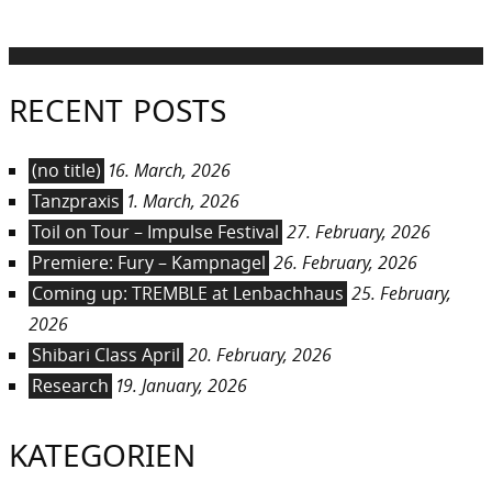
RECENT POSTS
(no title)
16. March, 2026
Tanzpraxis
1. March, 2026
Toil on Tour – Impulse Festival
27. February, 2026
Premiere: Fury – Kampnagel
26. February, 2026
Coming up: TREMBLE at Lenbachhaus
25. February,
2026
Shibari Class April
20. February, 2026
Research
19. January, 2026
KATEGORIEN