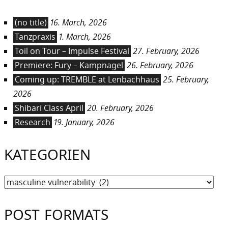
(no title)
16. March, 2026
Tanzpraxis
1. March, 2026
Toil on Tour – Impulse Festival
27. February, 2026
Premiere: Fury – Kampnagel
26. February, 2026
Coming up: TREMBLE at Lenbachhaus
25. February,
2026
Shibari Class April
20. February, 2026
Research
19. January, 2026
KATEGORIEN
Kategorien
POST FORMATS