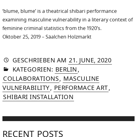
‘blume, blume’ is a theatrical shibari performance
examining masculine vulnerability in a literary context of
feminine criminal statistics from the 1920’s.
Oktober 25, 2019 – Säalchen Holzmarkt
AUTORIN
VON
DASNIYA
»
5.
GESCHRIEBEN
AM
21. JUNE, 2020
IN
SOMMER
SEPTEMB
KATEGORIEN:
BERLIN
,
2020
COLLABORATIONS
,
MASCULINE
VULNERABILITY
,
PERFORMACE ART
,
SHIBARI INSTALLATION
RECENT POSTS