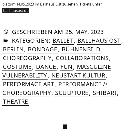
bis zum 14.05.2023 im Ballhaus Ost zu sehen, Tickets unter
ballhausost.de
.
AUTORIN
VON
DASNIYA
»
6.
GESCHRIEBEN
AM
25. MAY, 2023
IN
SOMMER
OCTOBER
KATEGORIEN:
BALLET
,
BALLHAUS OST
,
2025
BERLIN
,
BONDAGE
,
BÜHNENBILD
,
CHOREOGRAPHY
,
COLLABORATIONS
,
COSTUME
,
DANCE
,
FUN
,
MASCULINE
VULNERABILITY
,
NEUSTART KULTUR
,
PERFORMACE ART
,
PERFORMANCE //
CHOREOGRAPHY
,
SCULPTURE
,
SHIBARI
,
THEATRE