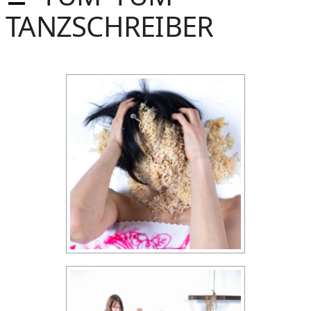
Sommer
TANZSCHREIBER
Gebloggt