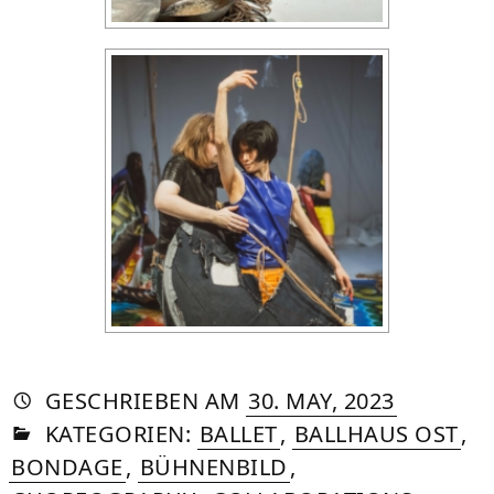
AUTORIN
VON
DASNIYA
»
6.
GESCHRIEBEN
AM
30. MAY, 2023
IN
SOMMER
OCTOBER
KATEGORIEN:
BALLET
,
BALLHAUS OST
,
2025
BONDAGE
,
BÜHNENBILD
,