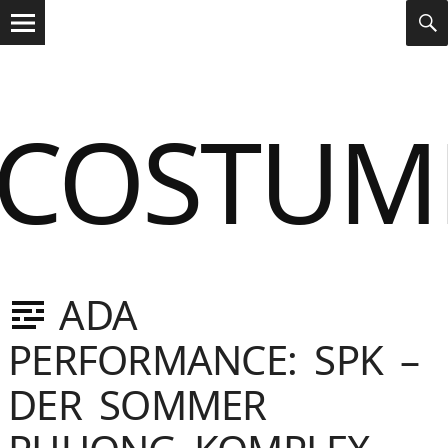
Search
s
S
for:
Menu
COSTUM
ADA
Dasniya
Sommer
PERFORMANCE: SPK –
Gebloggt
DER SOMMER