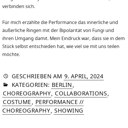
verbinden sich.
Für mich erzählte die Performance das innerliche und
äußerliche Ringen mit der Bipolarität von Fungi und
ihren Umgang damit. Mein Eindruck war, dass sie in dem
Stück selbst entschieden hat, wie viel sie mit uns teilen
möchte.
AUTORIN
VON
DASNIYA
»
7.
GESCHRIEBEN
AM
9. APRIL, 2024
IN
SOMMER
OCTOBE
KATEGORIEN:
BERLIN
,
2025
CHOREOGRAPHY
,
COLLABORATIONS
,
COSTUME
,
PERFORMANCE //
CHOREOGRAPHY
,
SHOWING