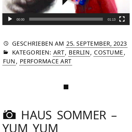
00:00
01:13
AUTORIN
VON
DASNIYA
»
2
GESCHRIEBEN
AM
25. SEPTEMBER, 2023
IN
SOMMER
M
KATEGORIEN:
ART
,
BERLIN
,
COSTUME
,
2
FUN
,
PERFORMACE ART
HAUS SOMMER –
YUM YUM