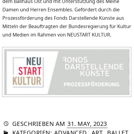
dem Ballhaus Ost und mit Unterstützung des Meine
Damen und Herren Ensembles. Gefördert durch die
Prozessförderung des Fonds Darstellende Künste aus
Mitteln der Beauftragten der Bundesregierung für Kultur
und Medien im Rahmen von NEUSTART KULTUR.
AUTORIN
VON
DASNIYA
»
19.
GESCHRIEBEN
AM
31. MAY, 2023
IN
SOMMER
JANUARY
KATEGORIEN:
ADVANCED
,
ART
,
BALLET
,