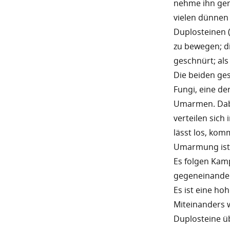
nehme ihn gern
vielen dünnen
Duplosteinen 
zu bewegen; di
geschnürt; als 
Die beiden ge
Fungi, eine de
Umarmen. Dabe
verteilen sic
lässt los, kom
Umarmung ist 
Es folgen Kam
gegeneinander.
Es ist eine h
Miteinanders 
Duplosteine ü