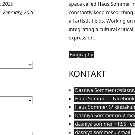
, 2026
space called Haus Sommer in
. February, 2026
constantly keep researchin
all artistic fields. Working o
integrating a cultural critica
expression.
Biography
KONTAKT
Dasniya Sommer (@dasniy
Haus Sommer | Facebook
Haus Sommer (@kinbakuha
Dasniya Sommer on Vime
dasniya sommer » RSS Fe
dasniya sommer » email