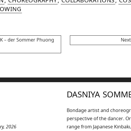
IN
,
CHOREOGRAPHY
,
COLLABORATIONS
,
CO
2025
HOWING
PK – der Sommer Phuong
Next
DASNIYA SOMM
Bondage artist and choreog
perspective of the dancer. Or
ry, 2026
range from Japanese Kinbaku 