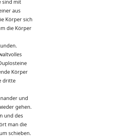
 sind mit
einer aus
e Körper sich
 um die Körper
kunden.
waltvolles
Duplosteine
mende Körper
 dritte
inander und
 wieder gehen.
en und des
ört man die
aum schieben.