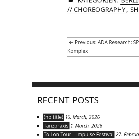
KATEGORIEN:
BERL
// CHOREOGRAPHY
,
S
Post
Previous
Previous:
ADA Research: S
navigation
post:
Komplex
RECENT POSTS
(no title)
16. March, 2026
Tanzpraxis
1. March, 2026
Toil on Tour – Impulse Festival
27. Februa