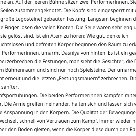
e an. Auf der leeren Bühne sitzen zwei Performerinnen. Sie
 Seilen zusammengeknotet. Die Köpfe sind eingesperrt mit 
(große Legosteine) gebauten Festung. Langsam beginnen di
e Finger lösen die vielen Knoten. Die Seile waren sehr eng
sie gelöst sind, ist ein Atem zu hören: Wie gut, denke ich.
sichtslosen und befreiten Körper beginnen den Raum zu er
r Performerinnen, umarmt Dasniya von hinten. Es ist ein ge
i zerbrechen die Festungen, man sieht die Gesichter, die 
h im Bühnenraum und sind nur noch Spielsteine. Der umar
mt erneut und die letzten „Festungsmauern“ zerbrechen. Die
sanfter.
pfsportübungen. Die beiden Performerinnen kämpfen mite
 Die Arme greifen ineinander, halten sich und lassen sich
ohe Anspannung in den Körpern. Die Qualität der Bewegung
wechselt schnell von Vertrauen zum Kampf. Immer wieder h
ber den Boden gleiten, wenn die Körper diese durch den R