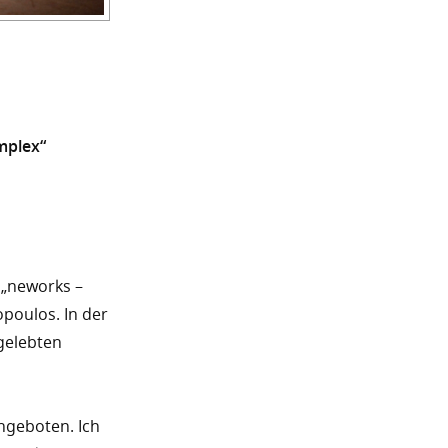
mplex“
 „neworks –
opoulos. In der
gelebten
ngeboten. Ich