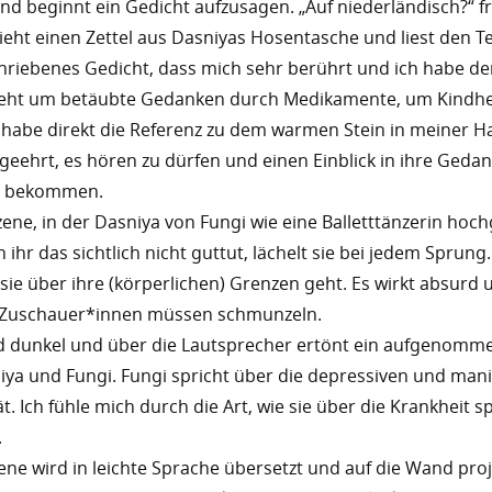
nd beginnt ein Gedicht aufzusagen. „Auf niederländisch?“ fr
zieht einen Zettel aus Dasniyas Hosentasche und liest den Tex
hriebenes Gedicht, dass mich sehr berührt und ich habe den
 geht um betäubte Gedanken durch Medikamente, um Kindhe
 habe direkt die Referenz zu dem warmen Stein in meiner H
 geehrt, es hören zu dürfen und einen Einblick in ihre Geda
zu bekommen.
Szene, in der Dasniya von Fungi wie eine Balletttänzerin ho
ihr das sichtlich nicht guttut, lächelt sie bei jedem Sprung
 sie über ihre (körperlichen) Grenzen geht. Es wirkt absurd 
 Zuschauer*innen müssen schmunzeln.
d dunkel und über die Lautsprecher ertönt ein aufgenomme
iya und Fungi. Fungi spricht über die depressiven und ma
ät. Ich fühle mich durch die Art, wie sie über die Krankheit s
.
e wird in leichte Sprache übersetzt und auf die Wand proji