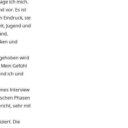
age ich mich.
t vor. Es ist
 Eindruck, sie
it, Jugend und
and.
nken und
chgehoben wird
. Mein Gefühl
und ich und
nes Interview
nischen Phasen
pricht, sehr mit
ziert. Die