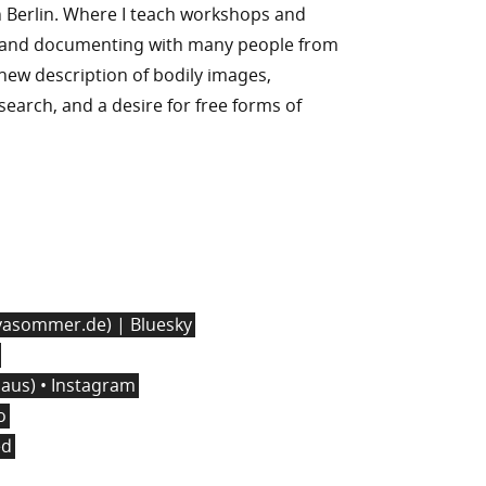
 Berlin. Where I teach workshops and
g and documenting with many people from
n new description of bodily images,
l search, and a desire for free forms of
asommer.de) | Bluesky
us) • Instagram
o
ed