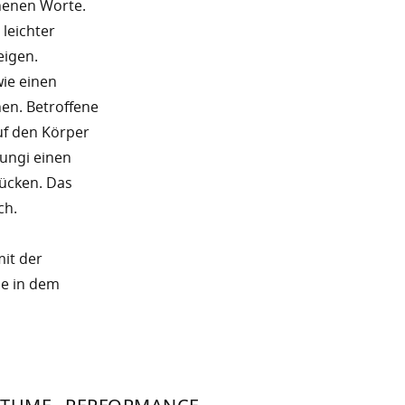
henen Worte.
 leichter
eigen.
ie einen
nen. Betroffene
uf den Körper
Fungi einen
Rücken. Das
ch.
mit der
ie in dem