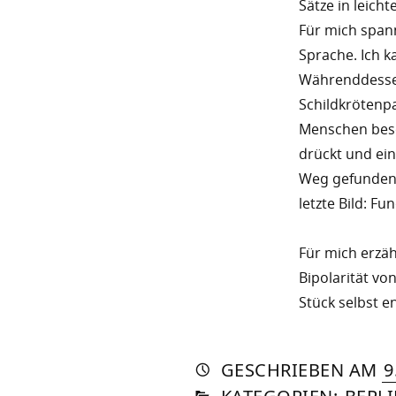
Sätze in leic
Für mich spann
Sprache. Ich k
Währenddessen
Schildkrötenpa
Menschen besc
drückt und ein
Weg gefunden 
letzte Bild: F
Für mich erzäh
Bipolarität vo
Stück selbst en
AUTO
VON
DASN
GESCHRIEBEN
AM
9
IN
SOM