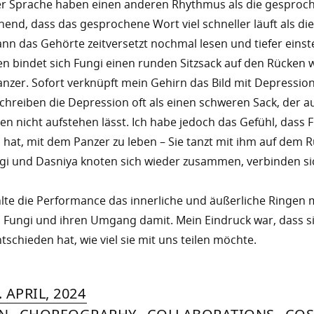
hter Sprache haben einen anderen Rhythmus als die gesproc
end, dass das gesprochene Wort viel schneller läuft als die
ann das Gehörte zeitversetzt nochmal lesen und tiefer einst
 bindet sich Fungi einen runden Sitzsack auf den Rücken w
nzer. Sofort verknüpft mein Gehirn das Bild mit Depressio
hreiben die Depression oft als einen schweren Sack, der a
en nicht aufstehen lässt. Ich habe jedoch das Gefühl, dass 
hat, mit dem Panzer zu leben – Sie tanzt mit ihm auf dem 
ungi und Dasniya knoten sich wieder zusammen, verbinden si
lte die Performance das innerliche und äußerliche Ringen 
n Fungi und ihren Umgang damit. Mein Eindruck war, dass s
tschieden hat, wie viel sie mit uns teilen möchte.
RIN
IYA
»
7.
. APRIL, 2024
MER
OCTOBER,