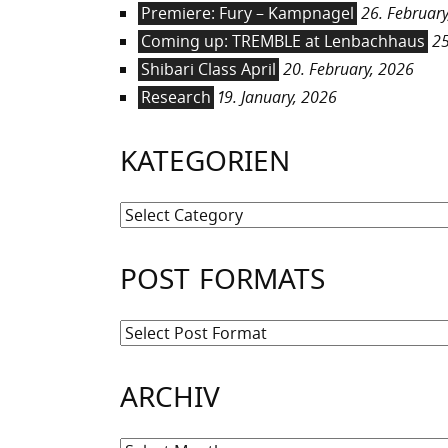
Premiere: Fury – Kampnagel
26. February
Coming up: TREMBLE at Lenbachhaus
25
Shibari Class April
20. February, 2026
Research
19. January, 2026
KATEGORIEN
Kategorien
POST FORMATS
ARCHIV