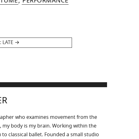
STUME
,
PERFORMANCE
Next
:
LATE
post:
ER
rapher who examines movement from the
, my body is my brain. Working within the
to classical ballet. Founded a small studio