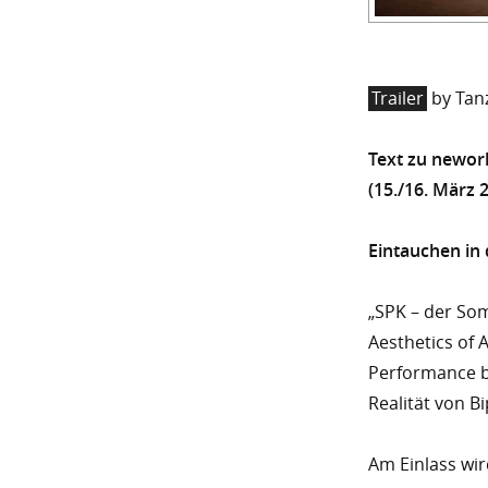
Trailer
by Tanz
Text zu
nework
(15./16. März 
Eintauchen in
„SPK – der So
Aesthetics of 
Performance b
Realität von B
Am Einlass wi