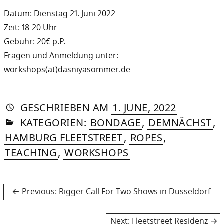
Datum: Dienstag 21. Juni 2022
Zeit: 18-20 Uhr
Gebühr: 20€ p.P.
Fragen und Anmeldung unter:
workshops(at)dasniyasommer.de
AUTORIN
VON
DASNIYA
»
5.
GESCHRIEBEN
AM
1. JUNE, 2022
IN
SOMMER
JANUARY,
KATEGORIEN:
BONDAGE
,
DEMNÄCHST
,
2023
HAMBURG FLEETSTREET
,
ROPES
,
TEACHING
,
WORKSHOPS
Post
Previous
Previous:
Rigger Call For Two Shows in Düsseldorf
post:
navigation
Next
Next:
Fleetstreet Residenz