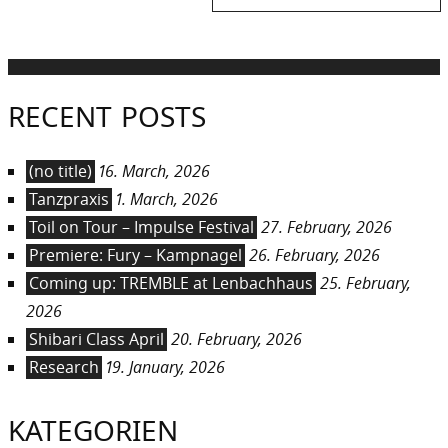
post:
RECENT POSTS
(no title)
16. March, 2026
Tanzpraxis
1. March, 2026
Toil on Tour – Impulse Festival
27. February, 2026
Premiere: Fury – Kampnagel
26. February, 2026
Coming up: TREMBLE at Lenbachhaus
25. February,
2026
Shibari Class April
20. February, 2026
Research
19. January, 2026
KATEGORIEN