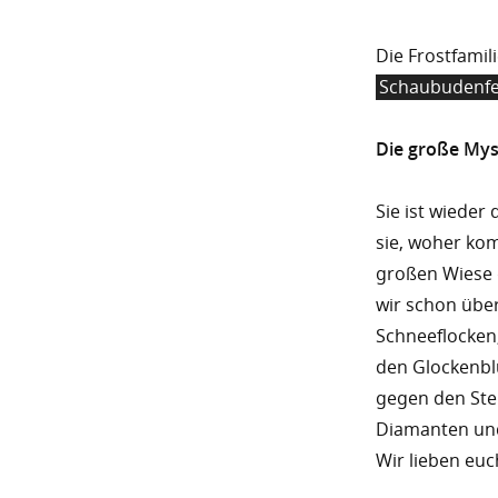
Die Frostfamili
Schaubudenfe
Die große Mys
Sie ist wieder
sie, woher kom
großen Wiese d
wir schon übe
Schneeflocken,
den Glockenblu
gegen den Ster
Diamanten und 
Wir lieben euc