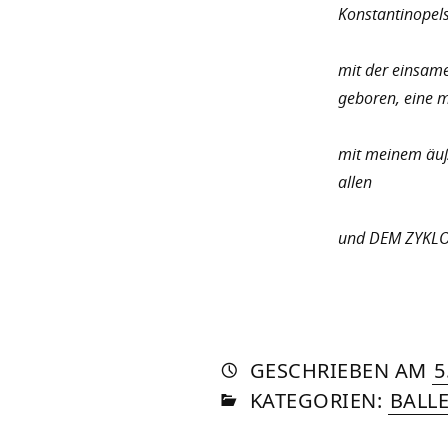
Konstantinopel
mit der einsame
geboren, eine m
mit meinem äuße
allen
und DEM ZYKL
AUTO
VON
DASN
GESCHRIEBEN
AM
5
IN
SOM
KATEGORIEN:
BALL