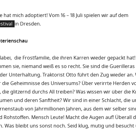
e hat mich adoptiert! Vom 16 – 18 Juli spielen wir auf dem
stival
in Dresden.
terienschau
 dabei, die Frostfamilie, die ihren Karren wieder gepackt ha
men sie, niemand weiß es so recht. Sie sind die Guerilleras
er Unterhaltung. Traktorist Otto führt den Zug wieder an.
r die Geheimnisse des Universums? Über verirrte Herden v
 die glitzernd durchs All treiben? Was wissen wir über die 
men und deren Sanftheit? Wir sind in einer Schlacht, die un
nenstaub von Jahrmillionen Jahren, aus dem wir selber sin
Rohstoffen. Mensch Leute! Macht die Augen auf! Überall di
h. Was bleibt uns sonst noch. Seid klug, mutig und besucht u