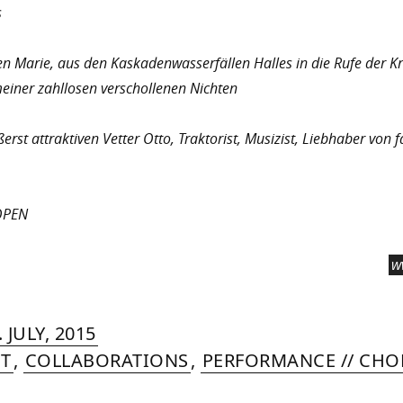
s
n Marie, aus den Kaskadenwasserfällen Halles in die Rufe der K
einer zahllosen verschollenen Nichten
rst attraktiven Vetter Otto, Traktorist, Musizist, Liebhaber von 
OPEN
w
RIN
IYA
»
21.
. JULY, 2015
MER
AUGUST,
ET
,
COLLABORATIONS
,
PERFORMANCE // CH
2015