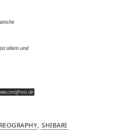
raniche
fast allem und
ww.corafrost.de
OREOGRAPHY
,
SHIBARI