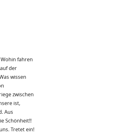
t! Wohin fahren
 auf der
 Was wissen
on
Kriege zwischen
sere ist,
d. Aus
e Schönheit!!
ns. Tretet ein!