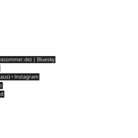
asommer.de) | Bluesky
us) • Instagram
o
ed