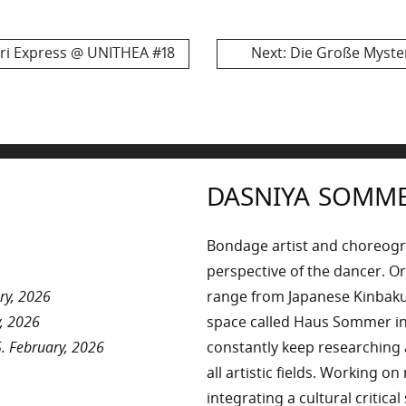
Next
ri Express @ UNITHEA #18
Next:
Die Große Myster
post:
DASNIYA SOMM
Bondage artist and choreog
perspective of the dancer. Or
ry, 2026
range from Japanese Kinbaku 
, 2026
space called Haus Sommer in
. February, 2026
constantly keep researchin
all artistic fields. Working o
integrating a cultural critica