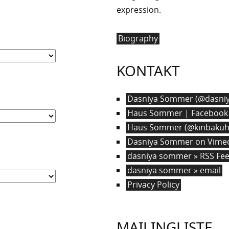
expression.
Biography
KONTAKT
Dasniya Sommer (@dasniy
Haus Sommer | Facebook
Haus Sommer (@kinbakuha
Dasniya Sommer on Vime
dasniya sommer » RSS Fe
dasniya sommer » email
Privacy Policy
MAILINGLISTE