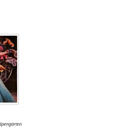
l
pengärten