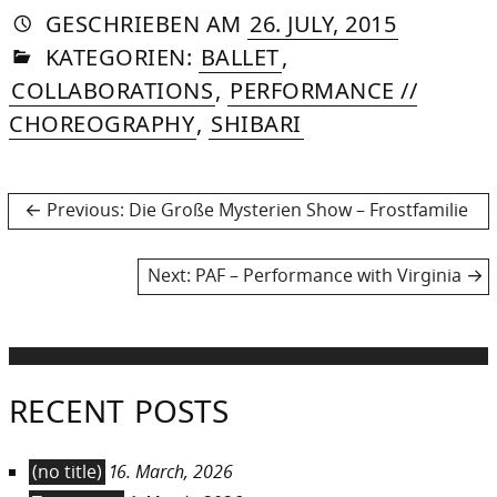
AUTORIN
VON
DASNIYA
»
30.
GESCHRIEBEN
AM
26. JULY, 2015
IN
SOMMER
SEPTEMB
KATEGORIEN:
BALLET
,
2015
COLLABORATIONS
,
PERFORMANCE //
CHOREOGRAPHY
,
SHIBARI
Post
Previous
Previous:
Die Große Mysterien Show – Frostfamilie
post:
navigation
Next
Next:
PAF – Performance with Virginia
post:
RECENT POSTS
(no title)
16. March, 2026