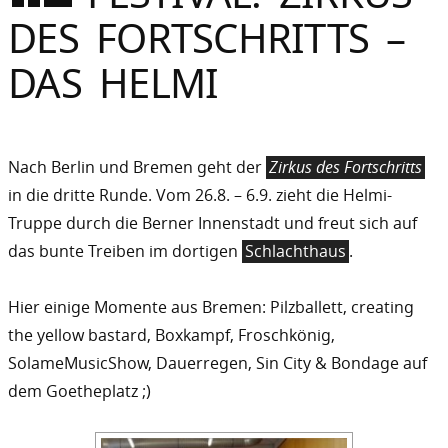
Sommer
DES FORTSCHRITTS –
Gebloggt
DAS HELMI
Nach Berlin und Bremen geht der
Zirkus des Fortschritts
in die dritte Runde. Vom 26.8. – 6.9. zieht die Helmi-
Truppe durch die Berner Innenstadt und freut sich auf
das bunte Treiben im dortigen
Schlachthaus
.
Hier einige Momente aus Bremen: Pilzballett, creating
the yellow bastard, Boxkampf, Froschkönig,
SolameMusicShow, Dauerregen, Sin City & Bondage auf
dem Goetheplatz ;)