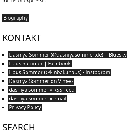
forms of expression.
Biography
KONTAKT
Dasniya Sommer (@dasniyasommer.de) | Bluesky
Haus Sommer | Facebook
Haus Sommer (@kinbakuhaus) • Instagram
Dasniya Sommer on Vimeo
dasniya sommer » RSS Feed
dasniya sommer » email
Privacy Policy
SEARCH