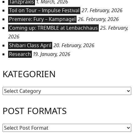
Tanzpraxis
1. March, 2026
Toil on Tour – Impulse Festival
27. February, 2026
Premiere: Fury – Kampnagel
26. February, 2026
Coming up: TREMBLE at Lenbachhaus
25. February,
2026
Shibari Class April
20. February, 2026
Research
19. January, 2026
KATEGORIEN
Kategorien
POST FORMATS