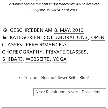
Zusammenarbeit mit dem Performancekollektiv La dernière
Tangente, Mallorca, April 2013
AUTORIN
VON
DASNIYA
»
21.
GESCHRIEBEN
AM
8. MAY, 2013
IN
SOMMER
AUGUST,
KATEGORIEN:
COLLABORATIONS
,
OPEN
2015
CLASSES
,
PERFORMANCE //
CHOREOGRAPHY
,
PRIVATE CLASSES
,
SHIBARI
,
WEBSEITE
,
YOGA
Post
Previous
Previous:
Neu auf dieser Seite: Blog!
post:
navigation
Next
Next:
Revolutionsrevue – Das Helmi
post: