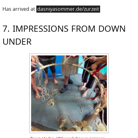
Has arrived at
dasniyasommer.de/zurzeit
7. IMPRESSIONS FROM DOWN
UNDER