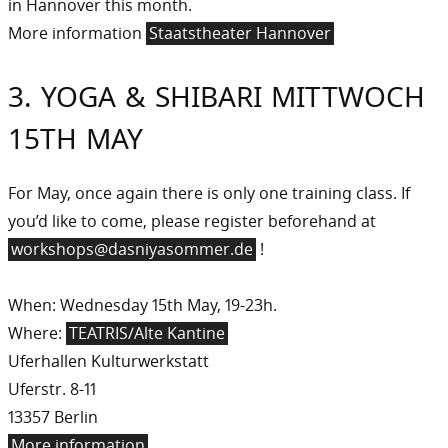
in Hannover this month.
More information
Staatstheater Hannover
3. YOGA & SHIBARI MITTWOCH
15TH MAY
For May, once again there is only one training class. If
you’d like to come, please register beforehand at
workshops@dasniyasommer.de
!
When: Wednesday 15th May, 19-23h.
Where:
TEATRIS/Alte Kantine
Uferhallen Kulturwerkstatt
Uferstr. 8-11
13357 Berlin
More information