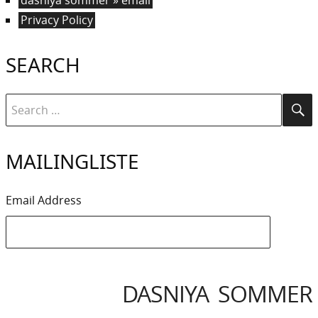
dasniya sommer » email
Privacy Policy
SEARCH
Search
Se
for:
MAILINGLISTE
Email Address
DASNIYA SOMMER
IYA
IVACY