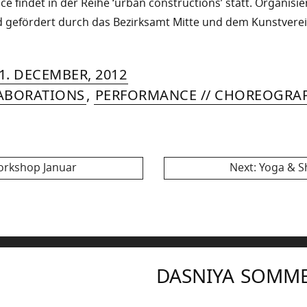
e findet in der Reihe ‘urban constructions’ statt. Organisie
 gefördert durch das Bezirksamt Mitte und dem Kunstverei
RIN
IYA
»
21.
1. DECEMBER, 2012
MER
AUGUST,
ABORATIONS
,
PERFORMANCE // CHOREOGRA
2015
Next
orkshop Januar
Next:
Yoga & S
post:
DASNIYA SOMM