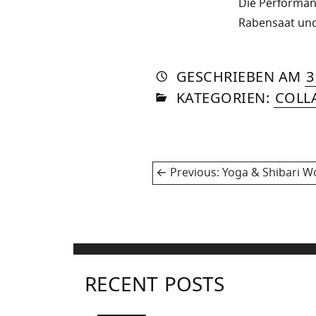
Die Performanc
Rabensaat und
AUTO
VON
DASN
GESCHRIEBEN
AM
3
IN
SOM
KATEGORIEN:
COLL
Post
Previous
Previous:
Yoga & Shibari W
navigation
post:
RECENT POSTS