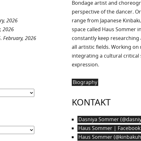
Bondage artist and choreog
perspective of the dancer. Or
ry, 2026
range from Japanese Kinbaku 
, 2026
space called Haus Sommer in
. February, 2026
constantly keep researchin
all artistic fields. Working o
integrating a cultural critica
expression.
Biography
KONTAKT
Dasniya Sommer (@dasniy
Haus Sommer | Facebook
Haus Sommer (@kinbakuha