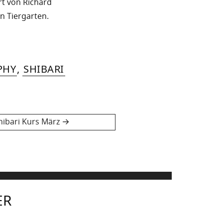
rt von Richard
n Tiergarten.
PHY
,
SHIBARI
hibari Kurs März
ER