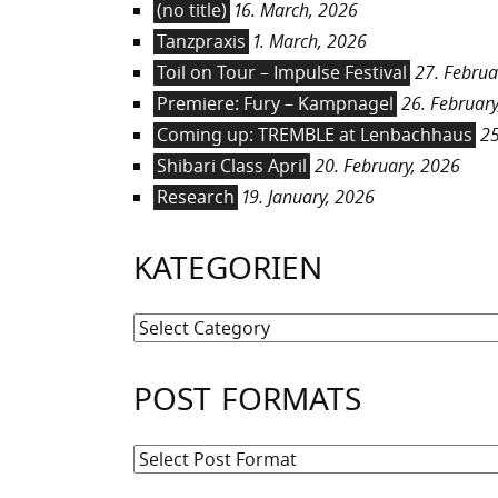
(no title)
16. March, 2026
Tanzpraxis
1. March, 2026
Toil on Tour – Impulse Festival
27. Februa
Premiere: Fury – Kampnagel
26. February
Coming up: TREMBLE at Lenbachhaus
25
Shibari Class April
20. February, 2026
Research
19. January, 2026
KATEGORIEN
Kategorien
POST FORMATS