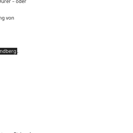
Dürer – oder
ung von
indberg
.