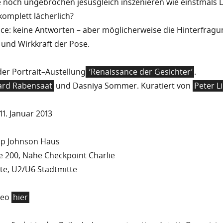
e noch ungebrochen jesusgleich inszenieren wie einstmals 
komplett lächerlich?
ce: keine Antworten – aber möglicherweise die Hinterfrag
und Wirkkraft der Pose.
der Portrait–Austellung
‘Renaissance der Gesichter’
.
ard Rabensaat
und Dasniya Sommer. Kuratiert von
Peter L
11. Januar 2013
lip Johnson Haus
e 200, Nähe Checkpoint Charlie
ite, U2/U6 Stadtmitte
deo
hier