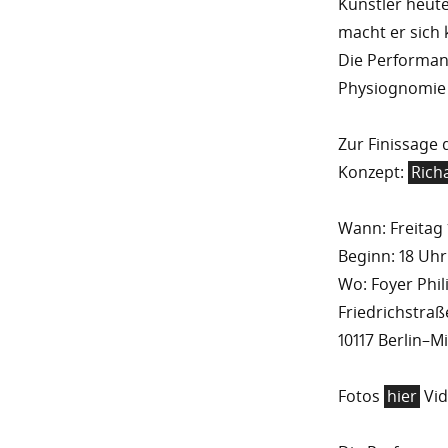
Künstler heut
macht er sich 
Die Performan
Physiognomie 
Zur Finissage 
Konzept:
Rich
Wann: Freitag 
Beginn: 18 Uhr
Wo: Foyer Phi
Friedrichstraß
10117 Berlin–M
Fotos
hier
Vi