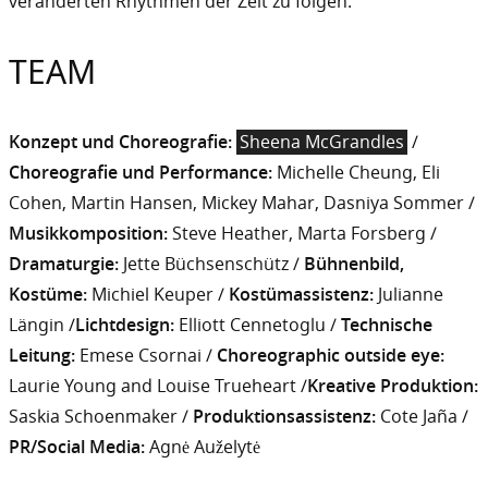
veränderten Rhythmen der Zeit zu folgen.
TEAM
Konzept und Choreografie:
Sheena McGrandles
/
Choreografie und Performance:
Michelle Cheung, Eli
Cohen, Martin Hansen, Mickey Mahar, Dasniya Sommer /
Musikkomposition:
Steve Heather, Marta Forsberg /
Dramaturgie:
Jette Büchsenschütz /
Bühnenbild,
Kostüme:
Michiel Keuper /
Kostümassistenz:
Julianne
Längin /
Lichtdesign:
Elliott Cennetoglu /
Technische
Leitung:
Emese Csornai /
Choreographic outside eye:
Laurie Young and Louise Trueheart /
Kreative Produktion:
Saskia Schoenmaker /
Produktionsassistenz:
Cote Jaña /
PR/Social Media:
Agnė Auželytė
IYA
IVACY