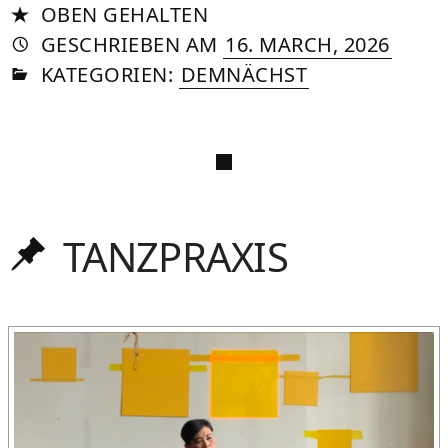
OBEN GEHALTEN
AUTORIN
VON
DASNIYA
»
16.
GESCHRIEBEN
AM
16. MARCH, 2026
IN
SOMMER
MARC
KATEGORIEN:
DEMNÄCHST
2026
TANZPRAXIS
Oben
gehalten