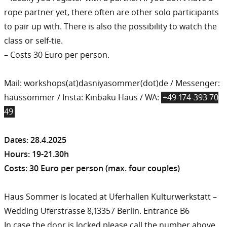
rope partner yet, there often are other solo participants
to pair up with. There is also the possibility to watch the
class or self-tie.
– Costs 30 Euro per person.
Mail: workshops(at)dasniyasommer(dot)de / Messenger:
haussommer / Insta: Kinbaku Haus / WA:
+49-174-393 70
49
Dates: 28.4.2025
Hours: 19-21.30h
Costs: 30 Euro per person (max. four couples)
Haus Sommer is located at Uferhallen Kulturwerkstatt –
Wedding Uferstrasse 8,13357 Berlin. Entrance B6
In case the door is locked please call the number above.