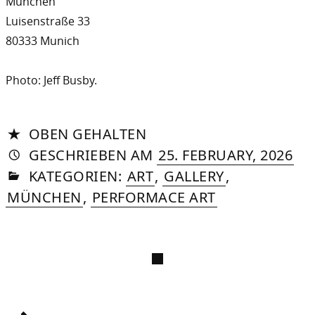
München
Luisenstraße 33
80333 Munich
Photo: Jeff Busby.
OBEN GEHALTEN
AUTORIN
VON
DASNIYA
»
22.
GESCHRIEBEN
AM
25. FEBRUARY, 2026
IN
SOMMER
APR
KATEGORIEN:
ART
,
GALLERY
,
20
MÜNCHEN
,
PERFORMACE ART