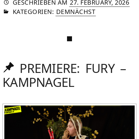
AUTORIN
VON
DASNIYA
»
11.
GESCHRIEBEN
AM
27. FEBRUARY, 2026
IN
SOMMER
JUN
KATEGORIEN:
DEMNÄCHST
20
PREMIERE: FURY –
Oben
gehalten
KAMPNAGEL