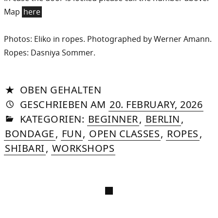
Map
here
Photos: Eliko in ropes. Photographed by Werner Amann.
Ropes: Dasniya Sommer.
OBEN GEHALTEN
AUTORIN
VON
DASNIYA
»
22.
GESCHRIEBEN
AM
20. FEBRUARY, 2026
IN
SOMMER
APR
KATEGORIEN:
BEGINNER
,
BERLIN
,
20
BONDAGE
,
FUN
,
OPEN CLASSES
,
ROPES
,
SHIBARI
,
WORKSHOPS