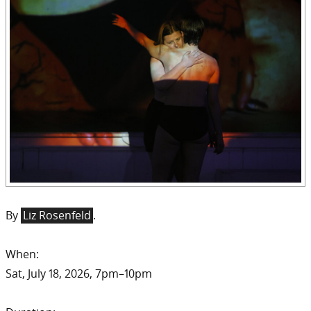
By
Liz Rosenfeld
.
When:
Sat, July 18, 2026, 7pm–10pm