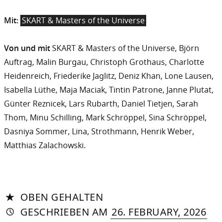
Mit:
SKART & Masters of the Universe
Von und mit
SKART & Masters of the Universe, Björn
Auftrag, Malin Burgau, Christoph Grothaus, Charlotte
Heidenreich, Friederike Jaglitz, Deniz Khan, Lone Lausen,
Isabella Lüthe, Maja Maciak, Tintin Patrone, Janne Plutat,
Günter Reznicek, Lars Rubarth, Daniel Tietjen, Sarah
Thom, Minu Schilling, Mark Schröppel, Sina Schröppel,
Dasniya Sommer, Lina, Strothmann, Henrik Weber,
Matthias Zalachowski.
OBEN GEHALTEN
AUTORIN
VON
DASNIYA
»
11.
GESCHRIEBEN
AM
26. FEBRUARY, 2026