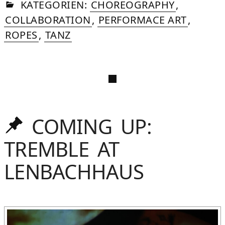
IN
SOMMER
JUN
KATEGORIEN:
CHOREOGRAPHY
,
20
COLLABORATION
,
PERFORMACE ART
,
ROPES
,
TANZ
COMING UP:
Oben
gehalten
TREMBLE AT
LENBACHHAUS