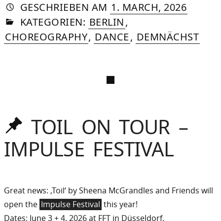
AUTORIN
VON
DASNIYA
»
12.
GESCHRIEBEN
AM
1. MARCH, 2026
IN
SOMMER
MAY,
KATEGORIEN:
BERLIN
,
2026
CHOREOGRAPHY
,
DANCE
,
DEMNÄCHST
TOIL ON TOUR –
Oben
gehalten
IMPULSE FESTIVAL
Great news: ‚Toil‘ by Sheena McGrandles and Friends will
open the
Impulse Festival
this year!
Dates: June 3 + 4, 2026 at FFT in Düsseldorf.