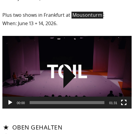
Plus two shows in Frankfurt at
Mousonturm
:
When: June 13 + 14, 2026.
Video
Player
00:00
01:31
OBEN GEHALTEN